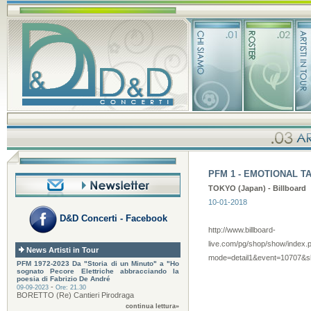
PFM 1 - EMOTIONAL T
TOKYO (Japan) - Billboard
10-01-2018
D&D Concerti - Facebook
http://www.billboard-
live.com/pg/shop/show/index.
News Artisti in Tour
mode=detail1&event=10707&s
PFM 1972-2023 Da "Storia di un Minuto" a "Ho
sognato Pecore Elettriche abbracciando la
poesia di Fabrizio De André
-
09-09-2023
Ore: 21.30
BORETTO (Re) Cantieri Pirodraga
continua lettura»