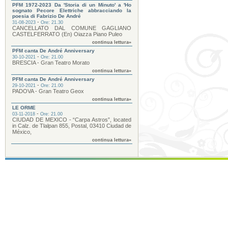
PFM 1972-2023 Da 'Storia di un Minuto' a 'Ho
sognato Pecore Elettriche abbracciando la
poesia di Fabrizio De André
-
31-08-2023
Ore: 21.30
CANCELLATO DAL COMUNE GAGLIANO
CASTELFERRATO (En) Oiazza Piano Puleo
continua lettura»
PFM canta De André Anniversary
-
30-10-2021
Ore: 21.00
BRESCIA - Gran Teatro Morato
continua lettura»
PFM canta De André Anniversary
-
29-10-2021
Ore: 21.00
PADOVA - Gran Teatro Geox
continua lettura»
LE ORME
-
03-11-2018
Ore: 21.00
CIUDAD DE MEXICO - “Carpa Astros”, located
in Calz. de Tlalpan 855, Postal, 03410 Ciudad de
México,
continua lettura»