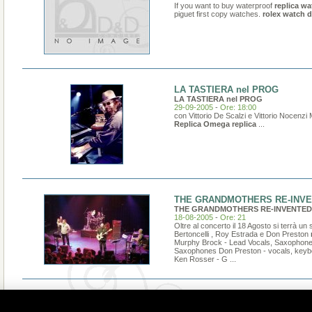
If you want to buy waterproof
replica w
piguet first copy watches.
rolex watch d
LA TASTIERA nel PROG
LA TASTIERA nel PROG
29-09-2005
-
Ore: 18:00
con Vittorio De Scalzi e Vittorio Nocenzi
Replica
Omega replica
...
THE GRANDMOTHERS RE-INV
THE GRANDMOTHERS RE-INVENTED
18-08-2005
-
Ore: 21
Oltre al concerto il 18 Agosto si terrà 
Bertoncelli , Roy Estrada e Don Preston
Murphy Brock - Lead Vocals, Saxophone
Saxophones Don Preston - vocals, keybo
Ken Rosser - G ...
INNOCENTI EFFRAZIONI
INNOCENTI EFFRAZIONI