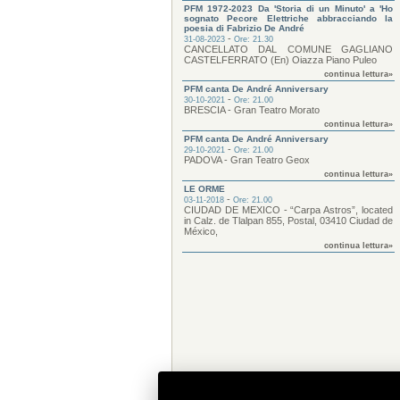
PFM 1972-2023 Da 'Storia di un Minuto' a 'Ho
sognato Pecore Elettriche abbracciando la
poesia di Fabrizio De André
-
31-08-2023
Ore: 21.30
CANCELLATO DAL COMUNE GAGLIANO
CASTELFERRATO (En) Oiazza Piano Puleo
continua lettura»
PFM canta De André Anniversary
-
30-10-2021
Ore: 21.00
BRESCIA - Gran Teatro Morato
continua lettura»
PFM canta De André Anniversary
-
29-10-2021
Ore: 21.00
PADOVA - Gran Teatro Geox
continua lettura»
LE ORME
-
03-11-2018
Ore: 21.00
CIUDAD DE MEXICO - “Carpa Astros”, located
in Calz. de Tlalpan 855, Postal, 03410 Ciudad de
México,
continua lettura»