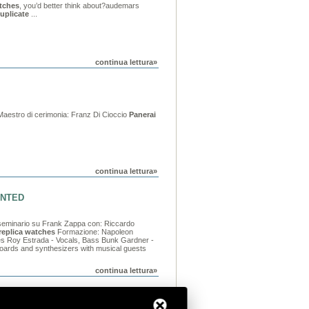
atches
, you’d better think about?audemars
uplicate
...
continua lettura»
 Maestro di cerimonia: Franz Di Cioccio
Panerai
continua lettura»
ENTED
un seminario su Frank Zappa con: Riccardo
replica watches
Formazione: Napoleon
s Roy Estrada - Vocals, Bass Bunk Gardner -
ards and synthesizers with musical guests
continua lettura»