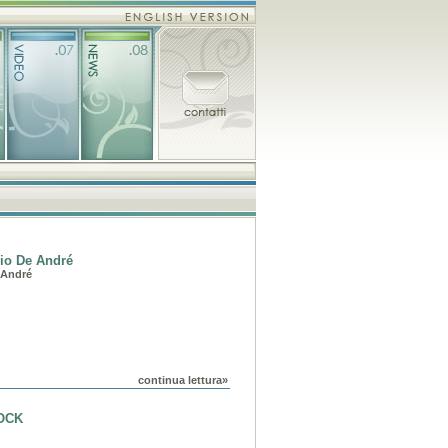
zio De André
 André
continua lettura»
OCK