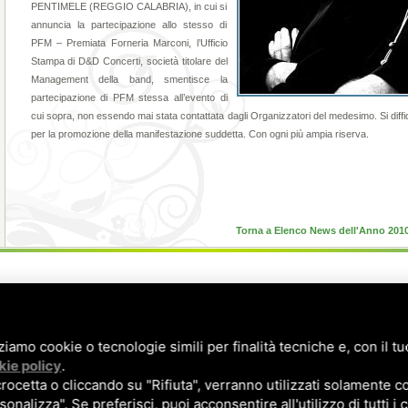
PENTIMELE (REGGIO CALABRIA), in cui si
annuncia la partecipazione allo stesso di
PFM – Premiata Forneria Marconi, l’Ufficio
Stampa di D&D Concerti, società titolare del
Management della band, smentisce la
partecipazione di PFM stessa all’evento di
cui sopra, non essendo mai stata contattata dagli Organizzatori del medesimo. Si diffid
per la promozione della manifestazione suddetta. Con ogni più ampia riserva.
Torna a Elenco News dell'Anno 201
zziamo cookie o tecnologie simili per finalità tecniche e, con il 
kie policy
.
cetta o cliccando su "Rifiuta", verranno utilizzati solamente co
sonalizza". Se preferisci, puoi acconsentire all'utilizzo di tutti i