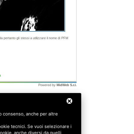
a pertanto gli stessi a utilizzare il nome di PFM
0
Powered by
MidWeb S.r.l.
tuo consenso, anche per altre
okie tecnici. Se vuoi selezionare i
 cookie, anche diversi da quelli