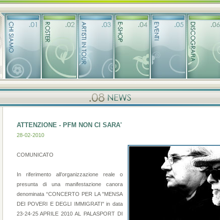
ATTENZIONE - PFM NON CI SARA'
28-02-2010
COMUNICATO
In riferimento all’organizzazione reale o
presunta di una manifestazione canora
denominata “CONCERTO PER LA "MENSA
DEI POVERI E DEGLI IMMIGRATI" in data
23-24-25 APRILE 2010 AL PALASPORT DI