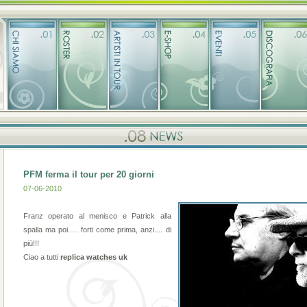
PFM ferma il tour per 20 giorni
07-06-2010
Franz operato al menisco e Patrick alla
spalla ma poi..... forti come prima, anzi.... di
più!!!
Ciao a tutti
replica watches uk