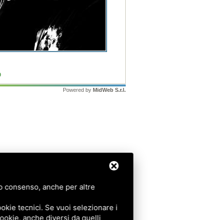
0
Powered by
MidWeb S.r.l.
tuo consenso, anche per altre
okie tecnici. Se vuoi selezionare i
 cookie, anche diversi da quelli