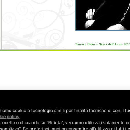
Torna a Elenco News dell'Anno 201
zziamo cookie o tecnologie simili per finalità tecniche e, con il 
kie policy
.
cetta o cliccando su "Rifiuta", verranno utilizzati solamente co
sonalizza". Se preferisci, puoi acconsentire all'utilizzo di tutti i